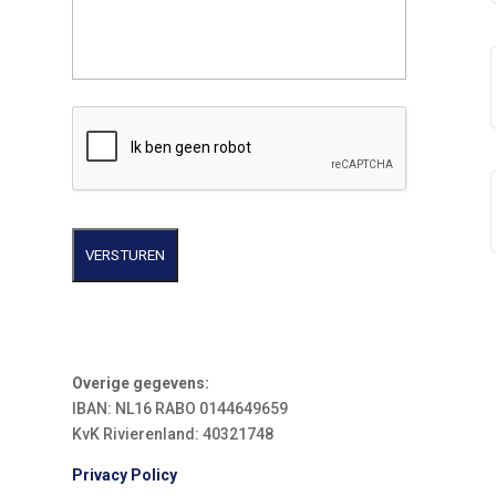
C
A
P
T
C
H
A
VERSTUREN
Overige gegevens:
IBAN: NL16 RABO 0144649659
KvK Rivierenland: 40321748
Privacy Policy