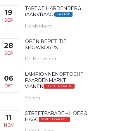
TAPTOE HARDENBERG
19
(AANVRAAG)
TAPTOE
SEP
Hardenberg
OPEN REPETITIE
28
SHOWKORPS
SEP
De Hoeksteen
LAMPIONNENOPTOCHT
06
PAARDENMARKT
OKT
VIANEN
STREETPARADE
Vianen
STREETPARADE – HOEF &
11
HAAG
STREETPARADE
NOV
Hoef & Haag