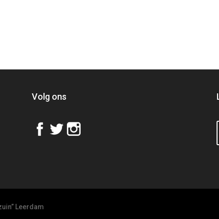
Volg ons
zuin” Leerdam