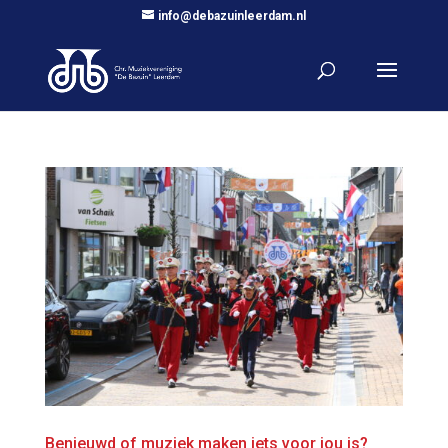
info@debazuinleerdam.nl
Benieuwd of muziek maken iets voor jou is?